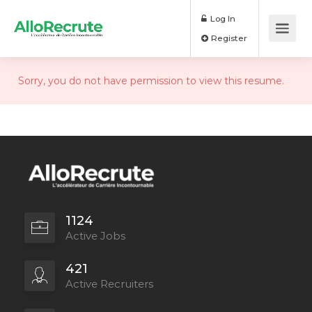
Log In
Register
Sorry, you do not have permission to view this resume.
1124
Active Jobs
421
Active Recruiters