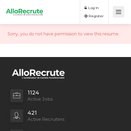
Log In
Register
Sorry, you do not have permission to view this resume.
1124
Active Jobs
421
Active Recruiters