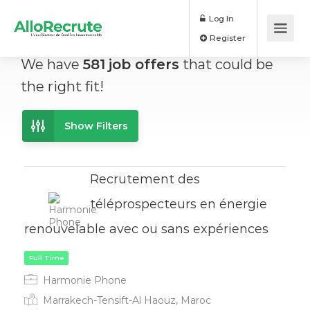
Log In
Register
We have
581
job offers
that could be
the right fit!
Show Filters
Recrutement des
téléprospecteurs en énergie
renouvelable avec ou sans expériences
Harmonie Phone
Marrakech-Tensift-Al Haouz, Maroc
Full Time