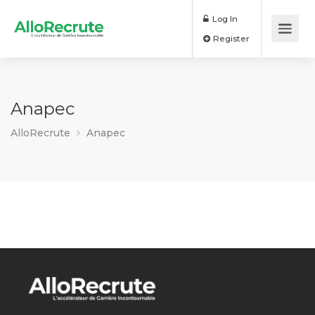
Log In
Register
Anapec
AlloRecrute
Anapec