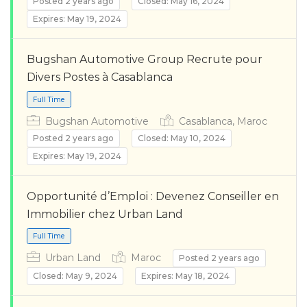
Posted 2 years ago
Closed: May 16, 2024
Expires: May 19, 2024
Bugshan Automotive Group Recrute pour
Divers Postes à Casablanca
Full Time
Bugshan Automotive
Casablanca, Maroc
Posted 2 years ago
Closed: May 10, 2024
Expires: May 19, 2024
Opportunité d’Emploi : Devenez Conseiller en
Immobilier chez Urban Land
Urban Land
Maroc
Posted 2 years ago
Closed: May 9, 2024
Expires: May 18, 2024
Full Time