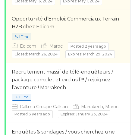
Closed: May 16, 2024
Expires: May 1, 2024
Opportunité d’Emploi: Commerciaux Terrain
B2B chez Edicom
Edicom
Maroc
Posted 2 years ago
Full Time
Closed: March 26, 2024
Expires: March 29, 2024
Recrutement massif de télé-enquêteurs /
package complet et exclusif !!! / rejoignez
l’aventure ! Marrakech
Call.ma Groupe Callson
Marrakech, Maroc
Posted 3 years ago
Expires: January 23, 2024
Full Time
Enquêtes & sondages / vous cherchez une