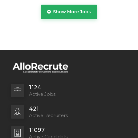
Show More Jobs
Full Time
1124
Active Jobs
Full Time
421
Active Recruiters
11097
Active Candidats