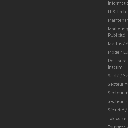
Informati
IT & Tech
Maintenan
Marketing 
Publicité
Médias / A
Mode / Lu
Ressource
Intérim
Santé / S
Secteur A
Secteur I
Secteur P
Sécurité /
Télécommu
Tourisme /