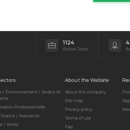
1124
4
Active Jobs
Ac
Sectors
About the Website
Rec
e / Environnement / Jardins et
About the company
Pos
erts
Site map
Appl
mation Professionnelle
Privacy policy
Nee
Finance / Assurance
Terms of use
 / Vente
Faq