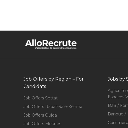
Job Offers by Region – For
Jobs by 
Candidats
Agricultur
Espaces V
Job Offers Settat
B2B / For
Job Offers Rabat-Salé-Kénitra
Banque / 
Job Offers Oujda
Commerce
Job Offers Meknès