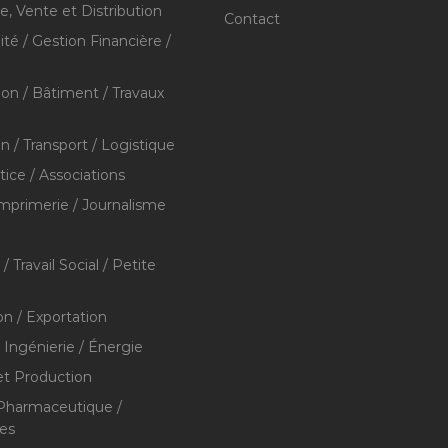
 Vente et Distribution
Contact
té / Gestion Financière /
ion / Bâtiment / Travaux
on / Transport / Logistique
stice / Associations
Imprimerie / Journalisme
/ Travail Social / Petite
on / Exportation
/ Ingénierie / Énergie
et Production
 Pharmaceutique /
res