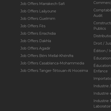
Commerce,
Job Offers Marrakech-Safi
Comptabili
Job Offers Laâyoune
Audit
Job Offers Guelmim
Construct
Job Offers Fès
Publics
Job Offers Errachidia
Distributi
Job Offers Dakhla
Droit / Ju
Job Offers Agadir
Édition / 
Job Offers Béni Mellal-Khénifra
Education
Job Offers Casablanca-Mohammedia
Éducation 
Job Offers Tanger-Tétouan-Al Hoceïma
Enfance
Importati
Industrie 
Industrie 
Industrie
Laboratoi