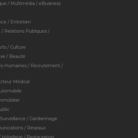
que / Multimédia / eBusiness
ce / Entretien
/ Relations Publiques /
rts / Culture
xe / Beauté
s Humaines / Recrutement /
ecteur Médical
utomobile
mmobilier
ublic
 Surveillance / Gardiennage
nications / Réseaux
 Hôtellerie / Restauration