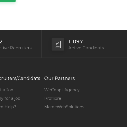
21
11097
tive Recruiters
Active Candidats
ruiters/Candidats
Our Partners
t a Job
WeCoopt Agency
y for a job
Proflibre
d Help?
MarocWebSolutions