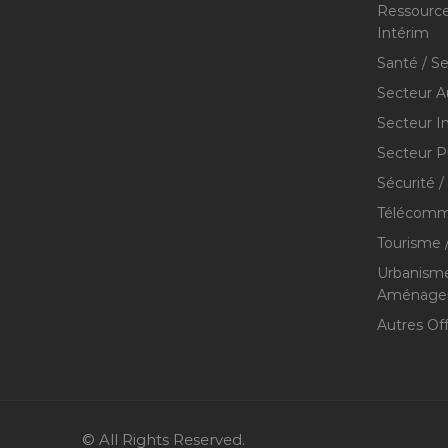
Ressource
Intérim
Santé / S
Secteur A
Secteur I
Secteur P
Sécurité /
Télécommu
Tourisme /
Urbanisme
Aménageme
Autres Of
© All Rights Reserved.