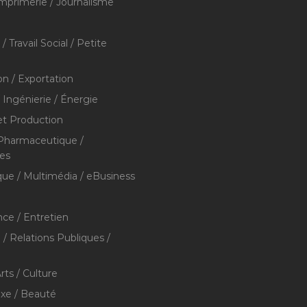
Imprimerie / Journalisme
/ Travail Social / Petite
on / Exportation
/ Ingénierie / Énergie
et Production
 Pharmaceutique /
res
que / Multimédia / eBusiness
ce / Entretien
/ Relations Publiques /
rts / Culture
xe / Beauté