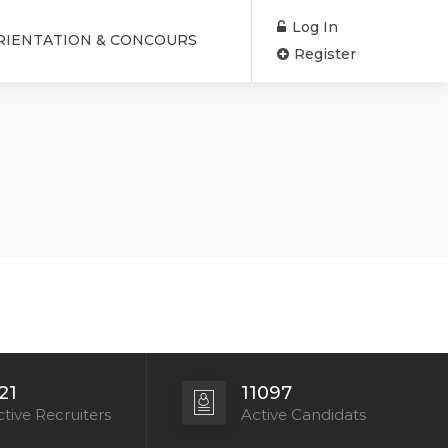
Log In
RIENTATION & CONCOURS
Register
21
11097
tive Recruiters
Active Candidats