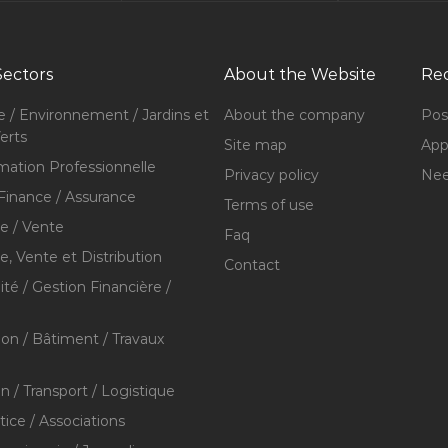
Sectors
About the Website
Rec
e / Environnement / Jardins et
About the company
Pos
erts
Site map
Appl
mation Professionnelle
Privacy policy
Nee
Finance / Assurance
Terms of use
 / Vente
Faq
 Vente et Distribution
Contact
té / Gestion Financière /
ion / Bâtiment / Travaux
on / Transport / Logistique
stice / Associations