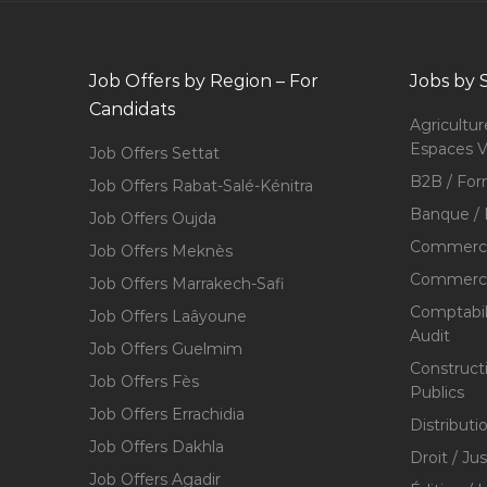
Job Offers by Region – For
Jobs by 
Candidats
Agricultur
Espaces V
Job Offers Settat
B2B / For
Job Offers Rabat-Salé-Kénitra
Banque / 
Job Offers Oujda
Commerce
Job Offers Meknès
Commerce,
Job Offers Marrakech-Safi
Comptabili
Job Offers Laâyoune
Audit
Job Offers Guelmim
Construct
Job Offers Fès
Publics
Job Offers Errachidia
Distributi
Job Offers Dakhla
Droit / Ju
Job Offers Agadir