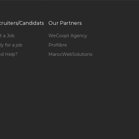
ruiters/Candidats
Our Partners
t a Job
WeCoopt Agency
y for a job
Proflibre
d Help?
MarocWebSolutions