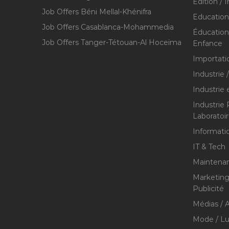
Édition / 
Job Offers Béni Mellal-Khénifra
Education
Job Offers Casablanca-Mohammedia
Éducation 
Job Offers Tanger-Tétouan-Al Hoceïma
Enfance
Importati
Industrie 
Industrie 
Industrie
Laboratoi
Informati
IT & Tech
Maintenan
Marketing 
Publicité
Médias / A
Mode / Lu