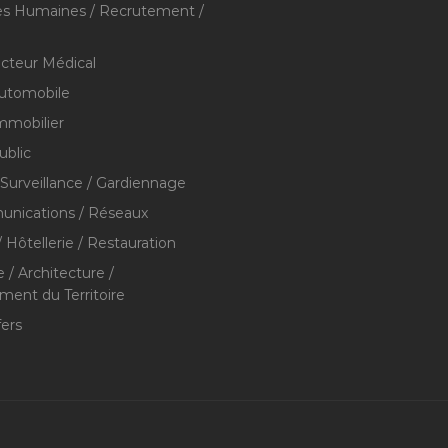
s Humaines / Recrutement /
ecteur Médical
utomobile
mmobilier
ublic
 Surveillance / Gardiennage
nications / Réseaux
 Hôtellerie / Restauration
 / Architecture /
nt du Territoire
fers