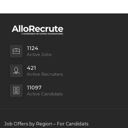
1124
Active Jobs
421
Active Recruiters
11097
Active Candidats
Job Offers by Region – For Candidats