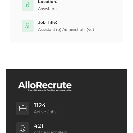
Location:
Anywhere
Job Title:
Assistant (e) Administratif (ve)
1124
Active Jobs
421
Active Recruiters