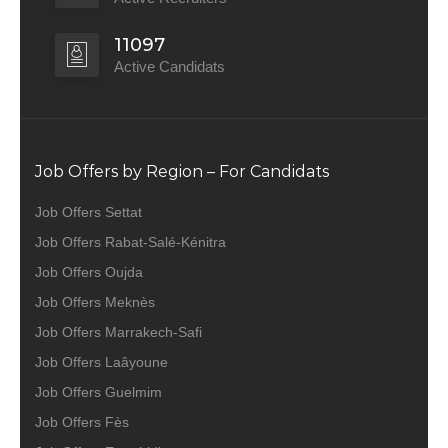
11097
Active Candidats
Job Offers by Region – For Candidats
Job Offers Settat
Job Offers Rabat-Salé-Kénitra
Job Offers Oujda
Job Offers Meknès
Job Offers Marrakech-Safi
Job Offers Laâyoune
Job Offers Guelmim
Job Offers Fès