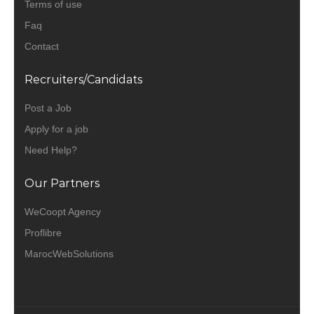
Terms of use
Faq
Contact
Recruiters/Candidats
Post a Job
Apply for a job
Need Help?
Our Partners
WeCoopt Agency
Proflibre
MarocWebSolutions