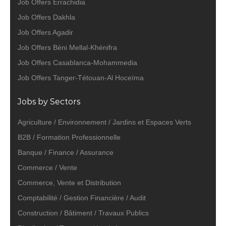
Job Offers Errachidia
Job Offers Dakhla
Job Offers Agadir
Job Offers Béni Mellal-Khénifra
Job Offers Casablanca-Mohammedia
Job Offers Tanger-Tétouan-Al Hoceïma
Jobs by Sectors
Agriculture / Environnement / Jardins et Espaces Verts
B2B / Formation Professionnelle
Banque / Finance / Assurance
Commerce / Vente
Commerce, Vente et Distribution
Comptabilité / Gestion Financière / Audit
Construction / Bâtiment / Travaux Publics