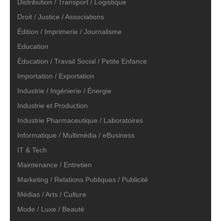
Distribution / Transport / Logistique
Droit / Justice / Associations
Édition / Imprimerie / Journalisme
Education
Éducation / Travail Social / Petite Enfance
Importation / Exportation
Industrie / Ingénierie / Énergie
Industrie et Production
Industrie Pharmaceutique / Laboratoires
Informatique / Multimédia / eBusiness
IT & Tech
Maintenance / Entretien
Marketing / Relations Publiques / Publicité
Médias / Arts / Culture
Mode / Luxe / Beauté