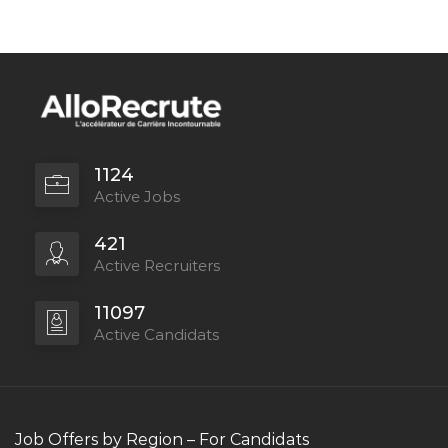
1124
Active Jobs
421
Active Recruiters
11097
Active Candidats
Job Offers by Region – For Candidats