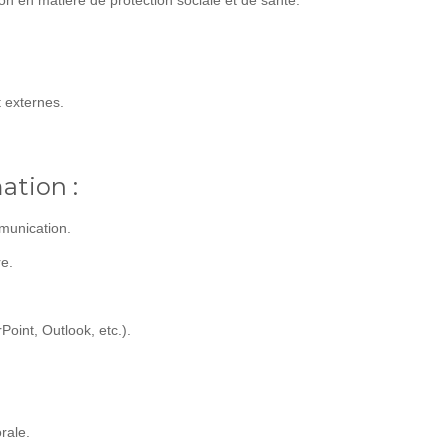
on en matière de protection sociale et de santé.
 externes.
ation :
munication.
e.
oint, Outlook, etc.).
rale.