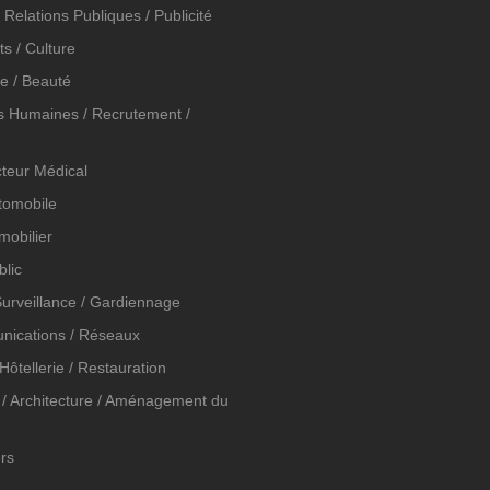
 Relations Publiques / Publicité
ts / Culture
e / Beauté
 Humaines / Recrutement /
cteur Médical
tomobile
mobilier
blic
Surveillance / Gardiennage
nications / Réseaux
Hôtellerie / Restauration
/ Architecture / Aménagement du
ers