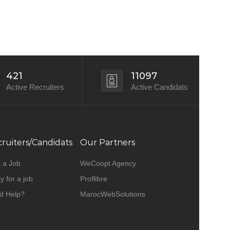
421
11097
Active Recruiters
Active Candidats
ruiters/Candidats
Our Partners
 a Job
WeCoopt Agency
y for a job
Proflibre
d Help?
MarocWebSolutions