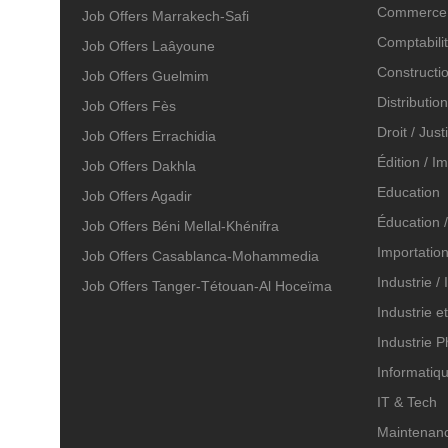
Commerce, 
Job Offers Marrakech-Safi
Comptabilit
Job Offers Laâyoune
Constructio
Job Offers Guelmim
Distributio
Job Offers Fès
Droit / Just
Job Offers Errachidia
Édition / I
Job Offers Dakhla
Education
Job Offers Agadir
Éducation /
Job Offers Béni Mellal-Khénifra
Importation
Job Offers Casablanca-Mohammedia
Industrie /
Job Offers Tanger-Tétouan-Al Hoceïma
Industrie e
Industrie 
Informatiqu
IT & Tech
Maintenanc