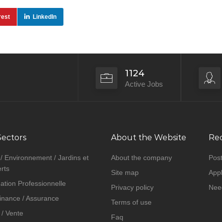
rest
LinkedIn
1124
Active Jobs
Sectors
About the Website
Rec
 / Environnement / Jardins et
About the company
Post
rts
Site map
Appl
ation Professionnelle
Privacy policy
Nee
inance / Assurance
Terms of use
/ Vente
Faq