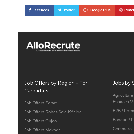
Facebook
Twitter
Google Plus
Pinte
Job Offers by Region – For
Jobs by 
Candidats
Agriculture
Espaces Ve
Job Offers Settat
B2B / Form
Job Offers Rabat-Salé-Kénitra
Banque / F
Job Offers Oujda
Commerce 
Job Offers Meknès