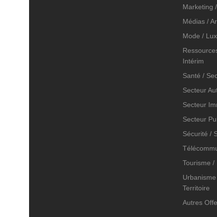
Marketing /
Médias / Ar
Mode / Lux
Ressources
Intérim
Santé / Se
Secteur Au
Secteur Im
Secteur Pu
Sécurité / 
Télécommu
Tourisme / 
Urbanisme 
Territoire
Autres Off