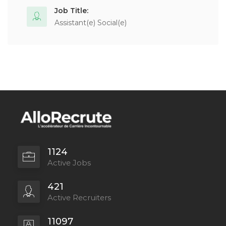
Job Title:
Assistant(e) Social(e)
1124
Active Jobs
421
Active Recruiters
11097