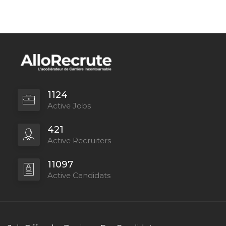
1124
Active Jobs
421
Active Recruiters
11097
Active Candidats