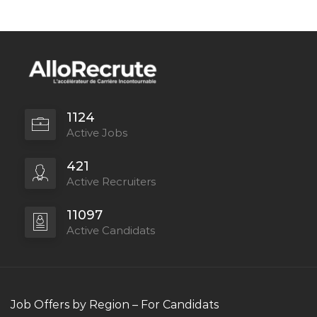
1124
Active Jobs
421
Active Recruiters
11097
Active Candidats
Job Offers by Region – For Candidats