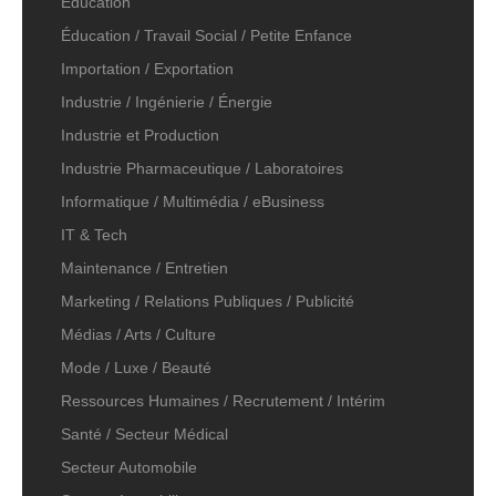
Education
Éducation / Travail Social / Petite Enfance
Importation / Exportation
Industrie / Ingénierie / Énergie
Industrie et Production
Industrie Pharmaceutique / Laboratoires
Informatique / Multimédia / eBusiness
IT & Tech
Maintenance / Entretien
Marketing / Relations Publiques / Publicité
Médias / Arts / Culture
Mode / Luxe / Beauté
Ressources Humaines / Recrutement / Intérim
Santé / Secteur Médical
Secteur Automobile