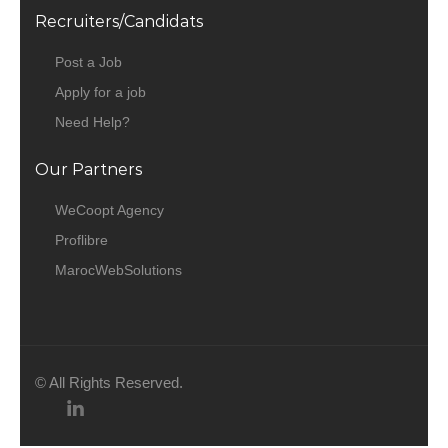
Recruiters/Candidats
Post a Job
Apply for a job
Need Help?
Our Partners
WeCoopt Agency
Proflibre
MarocWebSolutions
© All Rights Reserved.