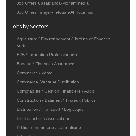
Job Offers Casablanca-Mohammedia
Job Offers Tanger-Tétouan-Al Hoceïma
Jobs by Sectors
Agriculture / Environnement / Jardins et Espaces
Verts
B2B / Formation Professionnelle
Banque / Finance / Assurance
Commerce / Vente
Commerce, Vente et Distribution
Comptabilité / Gestion Financière / Audit
Construction / Bâtiment / Travaux Publics
Distribution / Transport / Logistique
Droit / Justice / Associations
Édition / Imprimerie / Journalisme