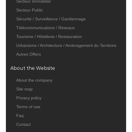
Secteur Immobilier
Secteur Public
Sécurité / Surveillance / Gardiennage
Télécommunications / Réseaux
Tourisme / Hôtellerie / Restauration
Urbanisme / Architecture / Aménagement du Territoire
Autres Offers
About the Website
About the company
Site map
Privacy policy
Terms of use
Faq
Contact