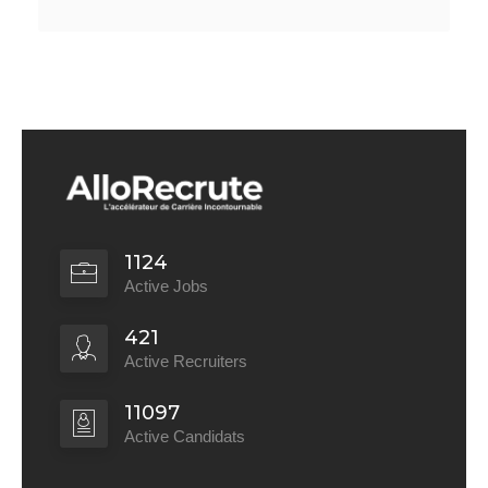
1124
Active Jobs
421
Active Recruiters
11097
Active Candidats