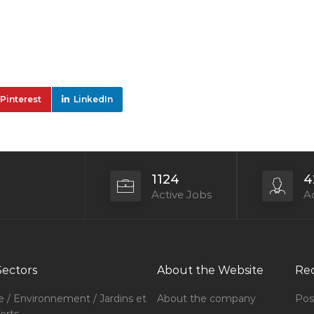
Pinterest
LinkedIn
1124
4
Active Jobs
Ac
Sectors
About the Website
Rec
e / Environnement / Jardins et
About the company
Pos