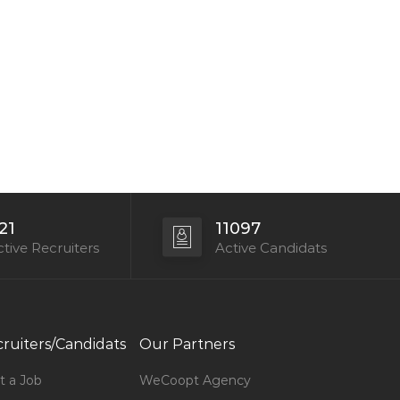
21
11097
tive Recruiters
Active Candidats
ruiters/Candidats
Our Partners
t a Job
WeCoopt Agency