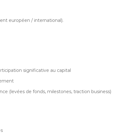
ent européen / international).
icipation significative au capital
cement
ance (levées de fonds, milestones, traction business)
es