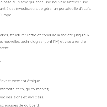
io basé au Maroc qui lance une nouvelle fintech : une
t à des investisseurs de gérer un portefeuille d’actifs
 Europe.
ires, structurer l’offre et conduire la société jusqu’aux
es nouvelles technologies (dont l’IA) et vise à rendre
arent.
s
d’investissement éthique.
onformité, tech, go-to-market).
vec des jalons et KPI clairs.
aux équipes de du board.