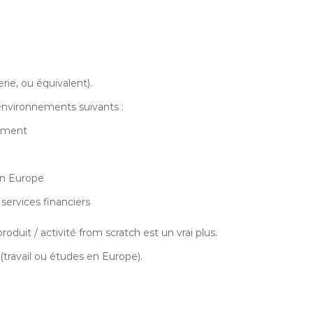
rie, ou équivalent).
 environnements suivants :
sement
en Europe
 services financiers
uit / activité from scratch est un vrai plus.
travail ou études en Europe).