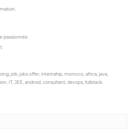
rmation.
pe passionnée.
t.
g, job, jobs offer, internship, morocco, africa, java,
, IT, JEE, android, consultant, devops, fullstack.