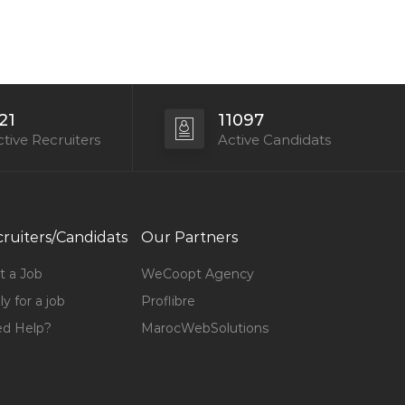
21
11097
tive Recruiters
Active Candidats
ruiters/Candidats
Our Partners
t a Job
WeCoopt Agency
y for a job
Proflibre
d Help?
MarocWebSolutions