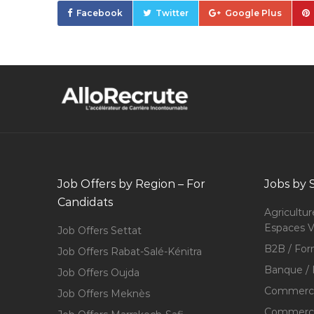
Facebook
Twitter
Google Plus
Job Offers by Region – For
Jobs by 
Candidats
Agricultur
Espaces V
Job Offers Settat
B2B / For
Job Offers Rabat-Salé-Kénitra
Banque / 
Job Offers Oujda
Commerce
Job Offers Meknès
Commerce,