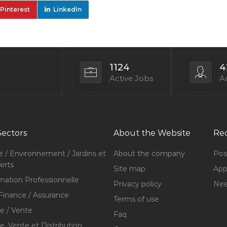
Pinterest
LinkedIn
1124
4
Active Jobs
Ac
Sectors
About the Website
Rec
e / Environnement / Jardins et
About the company
Pos
erts
Site map
Appl
mation Professionnelle
Privacy policy
Nee
Finance / Assurance
Terms of use
 / Vente
Faq
 Vente et Distribution