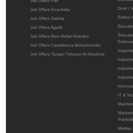
Job Offers Fès
Droit / 
Job Offers Errachidia
Édition 
Job Offers Dakhla
Educati
Job Offers Agadir
Éducatio
Job Offers Béni Mellal-Khénifra
Enfanc
Job Offers Casablanca-Mohammedia
Importat
Job Offers Tanger-Tétouan-Al Hoceïma
Industri
Industri
Industr
Informa
IT & Te
Mainten
Marketin
Publicit
Médias /