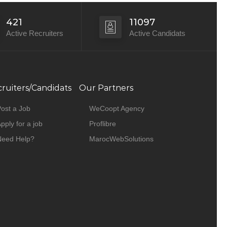
421
11097
Active Recruiters
Active Candidats
ruiters/Candidats
Our Partners
ost a Job
WeCoopt Agency
pply for a job
Proflibre
Need Help?
MarocWebSolutions