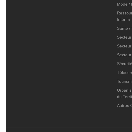
Mode / 
Ressour
Intérim
Santé /
Secteur
Secteur
Secteur
Sécurit
Télécom
Tourisme
Urbanis
du Terri
Autres 