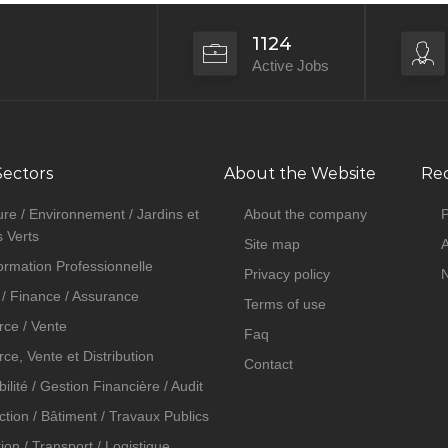
1124
Active Jobs
Sectors
About the Website
Rec
ure / Environnement / Jardins et
About the company
P
 Verts
Site map
A
ormation Professionnelle
Privacy policy
/ Finance / Assurance
Terms of use
ce / Vente
Faq
e, Vente et Distribution
Contact
lité / Gestion Financière / Audit
tion / Bâtiment / Travaux Publics
tion / Transport / Logistique