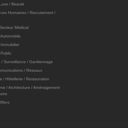
Luxe / Beauté
ces Humaines / Recrutement /
 Secteur Médical
 Automobile
 Immobilier
 Public
é / Surveillance / Gardiennage
munications / Réseaux
 / Hôtellerie / Restauration
me / Architecture / Aménagement
toire
Offers