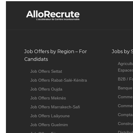
Job Offers by Region – For
Jobs by 
Candidats
Agricult
Espaces
Job Offers Settat
B2B / F
Job Offers Rabat-Salé-Kénitra
Banque 
Job Offers Oujda
Commer
Job Offers Meknès
Commerc
Job Offers Marrakech-Safi
Comptabi
Job Offers Laâyoune
Construc
Job Offers Guelmim
Distribu