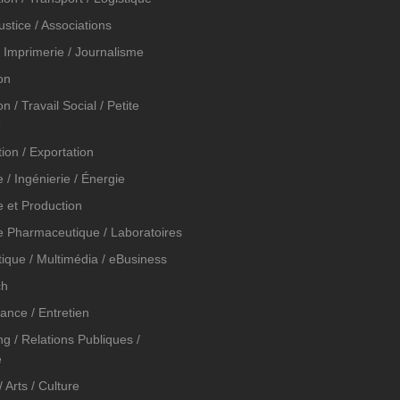
Justice / Associations
/ Imprimerie / Journalisme
on
n / Travail Social / Petite
e
ion / Exportation
e / Ingénierie / Énergie
e et Production
ie Pharmaceutique / Laboratoires
tique / Multimédia / eBusiness
ch
ance / Entretien
g / Relations Publiques /
é
 Arts / Culture