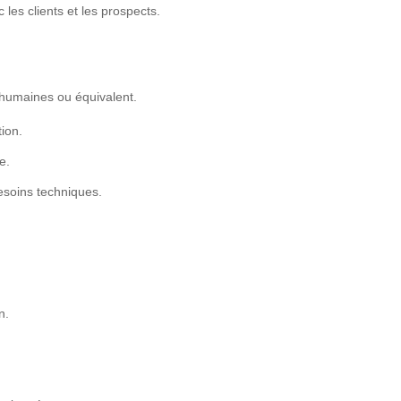
 les clients et les prospects.
humaines ou équivalent.
ion.
e.
besoins techniques.
n.