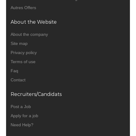
Autres Offers
About the Website
About the company
Site map
Privacy policy
Terms of use
Faq
Contact
Recruiters/Candidats
Post a Job
Apply for a job
Need Help?