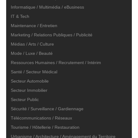
Informatique / Multimédia / eBusiness
IT & Tech
Maintenance / Entretien
Marketing / Relations Publiques / Publicité
Médias / Arts / Culture
Mode / Luxe / Beauté
Ressources Humaines / Recrutement / Intérim
Santé / Secteur Médical
Secteur Automobile
Secteur Immobilier
Secteur Public
Sécurité / Surveillance / Gardiennage
Télécommunications / Réseaux
Tourisme / Hôtellerie / Restauration
Urbanisme / Architecture / Aménagement du Territoire