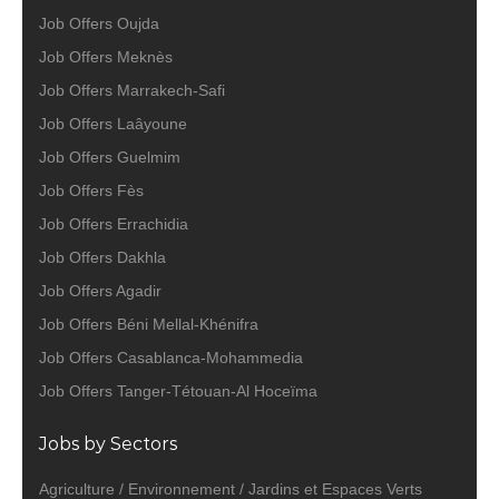
Job Offers Oujda
Job Offers Meknès
Job Offers Marrakech-Safi
Job Offers Laâyoune
Job Offers Guelmim
Job Offers Fès
Job Offers Errachidia
Job Offers Dakhla
Job Offers Agadir
Job Offers Béni Mellal-Khénifra
Job Offers Casablanca-Mohammedia
Job Offers Tanger-Tétouan-Al Hoceïma
Jobs by Sectors
Agriculture / Environnement / Jardins et Espaces Verts