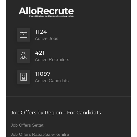
1124
Active Jobs
421
Active Recruiters
11097
Active Candidats
Job Offers by Region – For Candidats
Job Offers Settat
Job Offers Rabat-Salé-Kénitra