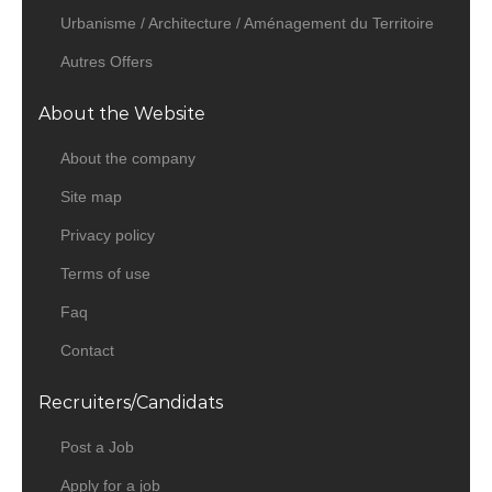
Urbanisme / Architecture / Aménagement du Territoire
Autres Offers
About the Website
About the company
Site map
Privacy policy
Terms of use
Faq
Contact
Recruiters/Candidats
Post a Job
Apply for a job