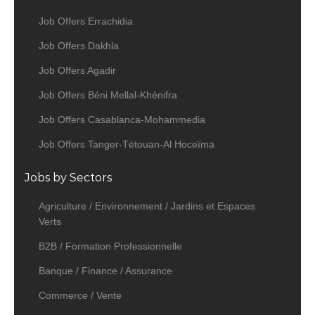
Job Offers Errachidia
Job Offers Dakhla
Job Offers Agadir
Job Offers Béni Mellal-Khénifra
Job Offers Casablanca-Mohammedia
Job Offers Tanger-Tétouan-Al Hoceïma
Jobs by Sectors
Agriculture / Environnement / Jardins et Espaces
Verts
B2B / Formation Professionnelle
Banque / Finance / Assurance
Commerce / Vente