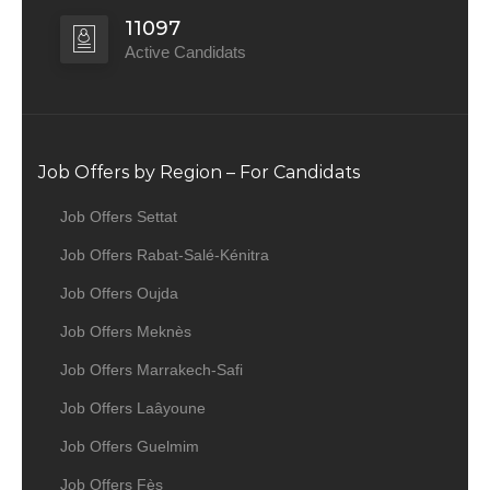
11097
Active Candidats
Job Offers by Region – For Candidats
Job Offers Settat
Job Offers Rabat-Salé-Kénitra
Job Offers Oujda
Job Offers Meknès
Job Offers Marrakech-Safi
Job Offers Laâyoune
Job Offers Guelmim
Job Offers Fès