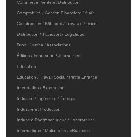
Commerce, Vente et Distribution
Comptabilité / Gestion Financière / Audit
Construction / Bâtiment / Travaux Publics
Distribution / Transport / Logistique
Droit / Justice / Associations
Édition / Imprimerie / Journalisme
Education
Éducation / Travail Social / Petite Enfance
Importation / Exportation
Industrie / Ingénierie / Énergie
Industrie et Production
Industrie Pharmaceutique / Laboratoires
Informatique / Multimédia / eBusiness