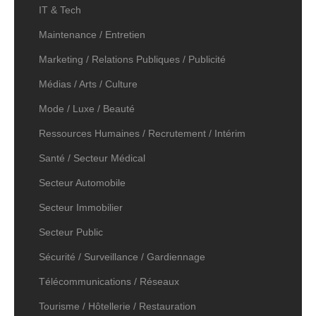
IT & Tech
Maintenance / Entretien
Marketing / Relations Publiques / Publicité
Médias / Arts / Culture
Mode / Luxe / Beauté
Ressources Humaines / Recrutement / Intérim
Santé / Secteur Médical
Secteur Automobile
Secteur Immobilier
Secteur Public
Sécurité / Surveillance / Gardiennage
Télécommunications / Réseaux
Tourisme / Hôtellerie / Restauration