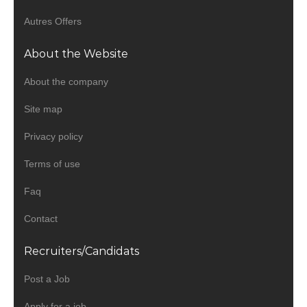
Autres Offers
About the Website
About the company
Site map
Privacy policy
Terms of use
Faq
Contact
Recruiters/Candidats
Post a Job
Apply for a job