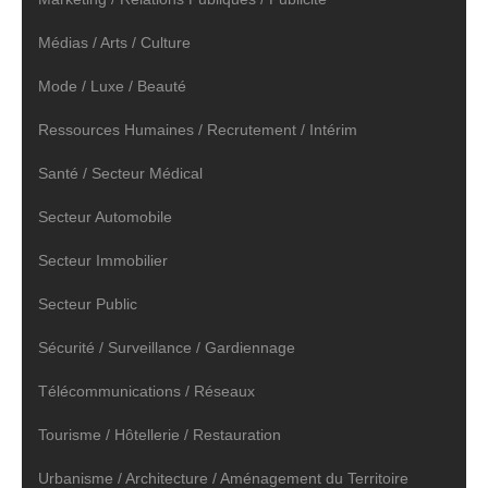
Médias / Arts / Culture
Mode / Luxe / Beauté
Ressources Humaines / Recrutement / Intérim
Santé / Secteur Médical
Secteur Automobile
Secteur Immobilier
Secteur Public
Sécurité / Surveillance / Gardiennage
Télécommunications / Réseaux
Tourisme / Hôtellerie / Restauration
Urbanisme / Architecture / Aménagement du Territoire