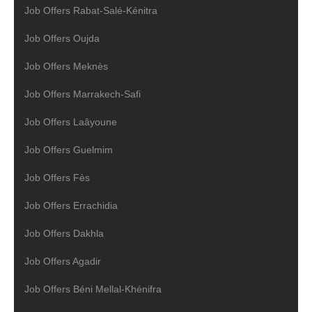
Job Offers Rabat-Salé-Kénitra
Job Offers Oujda
Job Offers Meknès
Job Offers Marrakech-Safi
Job Offers Laâyoune
Job Offers Guelmim
Job Offers Fès
Job Offers Errachidia
Job Offers Dakhla
Job Offers Agadir
Job Offers Béni Mellal-Khénifra