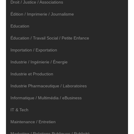
Droit / Justice / Associations
Édition / Imprimerie / Journalisme
Education
Éducation / Travail Social / Petite Enfance
Importation / Exportation
Industrie / Ingénierie / Énergie
Industrie et Production
Industrie Pharmaceutique / Laboratoires
Informatique / Multimédia / eBusiness
IT & Tech
Maintenance / Entretien
Marketing / Relations Publiques / Publicité