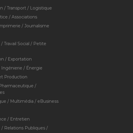
on / Transport / Logistique
stice / Associations
Imprimerie / Journalisme
/ Travail Social / Petite
on / Exportation
/ Ingénierie / Énergie
et Production
 Pharmaceutique /
res
que / Multimédia / eBusiness
ce / Entretien
/ Relations Publiques /