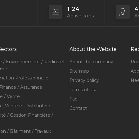
1124
4
Active Jobs
Ac
Sectors
About the Website
Rec
e / Environnement / Jardins et
About the company
Pos
erts
Site map
Appl
mation Professionnelle
Privacy policy
Nee
Finance / Assurance
Terms of use
 / Vente
Faq
 Vente et Distribution
Contact
té / Gestion Financière /
ion / Bâtiment / Travaux