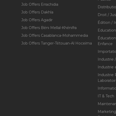
Job Offers Errachidia
Distributi
Job Offers Dakhla
Droit / Ju
Job Offers Agadir
Édition / 
Job Offers Béni Mellal-Khénifra
Education
Job Offers Casablanca-Mohammedia
Éducation 
Job Offers Tanger-Tétouan-Al Hoceïma
Enfance
Importati
Industrie 
Industrie 
Industrie
Laboratoi
Informati
IT & Tech
Maintenan
Marketing 