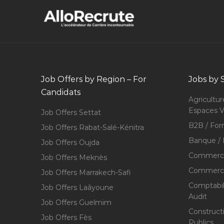
Job Offers by Region – For
Jobs by 
Candidats
Agricultur
Espaces V
Job Offers Settat
B2B / For
Job Offers Rabat-Salé-Kénitra
Banque / 
Job Offers Oujda
Commerce
Job Offers Meknès
Commerce,
Job Offers Marrakech-Safi
Comptabili
Job Offers Laâyoune
Audit
Job Offers Guelmim
Construct
Job Offers Fès
Publics