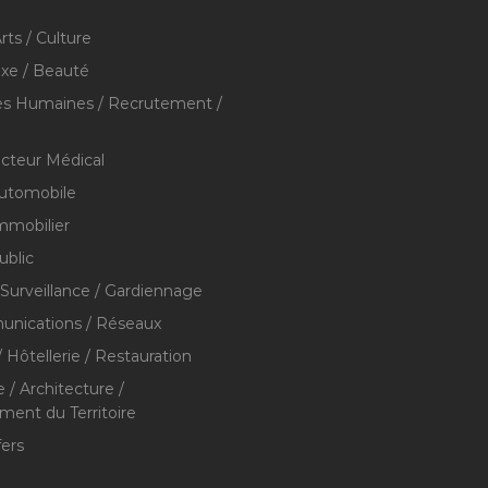
rts / Culture
xe / Beauté
s Humaines / Recrutement /
ecteur Médical
utomobile
mmobilier
ublic
 Surveillance / Gardiennage
nications / Réseaux
 Hôtellerie / Restauration
 / Architecture /
nt du Territoire
fers