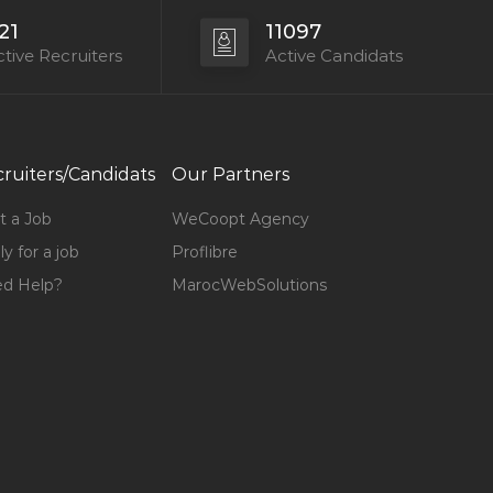
21
11097
tive Recruiters
Active Candidats
ruiters/Candidats
Our Partners
t a Job
WeCoopt Agency
y for a job
Proflibre
d Help?
MarocWebSolutions