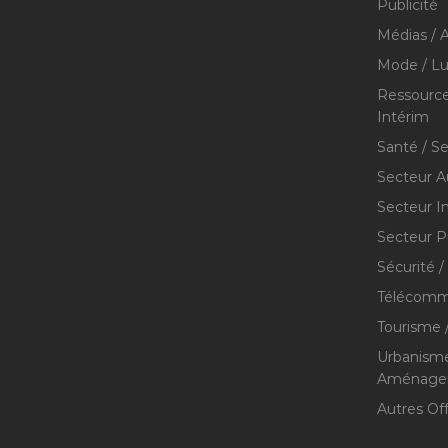
Publicité
Médias / A
Mode / Lu
Ressource
Intérim
Santé / S
Secteur A
Secteur I
Secteur P
Sécurité /
Télécommu
Tourisme /
Urbanisme
Aménageme
Autres Of