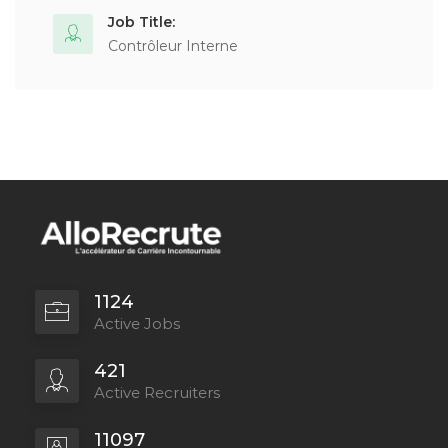
Job Title:
Contrôleur Interne
1124
Active Jobs
421
Active Recruiters
11097