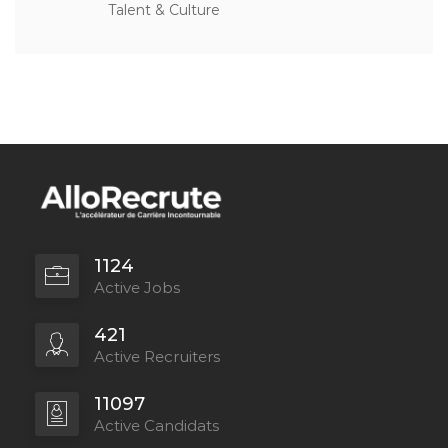
Talent & Culture
1124
Active Jobs
421
Active Recruiters
11097
Active Candidats