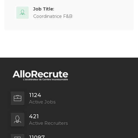
Job Title:
Coordinatrice F&B
1124
Active Jobs
421
Active Recruiters
11097