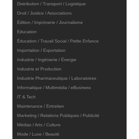
Distribution / Transport / Logistique
Droit / Justice / Associations
Édition / Imprimerie / Journalisme
Education
Éducation / Travail Social / Petite Enfance
Importation / Exportation
Industrie / Ingénierie / Énergie
Industrie et Production
Industrie Pharmaceutique / Laboratoires
Informatique / Multimédia / eBusiness
IT & Tech
Maintenance / Entretien
Marketing / Relations Publiques / Publicité
Médias / Arts / Culture
Mode / Luxe / Beauté