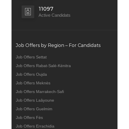
11097
Active Candidats
Job Offers by Region – For Candidats
Job Offers Settat
Job Offers Rabat-Salé-Kénitra
Job Offers Oujda
Job Offers Meknès
Job Offers Marrakech-Safi
Job Offers Laâyoune
Job Offers Guelmim
Job Offers Fès
Job Offers Errachidia