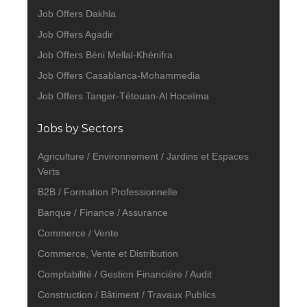
Job Offers Dakhla
Job Offers Agadir
Job Offers Béni Mellal-Khénifra
Job Offers Casablanca-Mohammedia
Job Offers Tanger-Tétouan-Al Hoceïma
Jobs by Sectors
Agriculture / Environnement / Jardins et Espaces
Verts
B2B / Formation Professionnelle
Banque / Finance / Assurance
Commerce / Vente
Commerce, Vente et Distribution
Comptabilité / Gestion Financière / Audit
Construction / Bâtiment / Travaux Publics