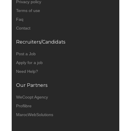
Privacy policy
Terms of use
Faq
Contact
Recruiters/Candidats
Post a Job
Apply for a job
Need Help?
Our Partners
WeCoopt Agency
Proflibre
MarocWebSolutions