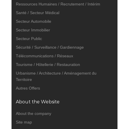
Ressources Humaines / Recrutement / Intérim
Santé / Secteur Médical
Secteur Automobile
Secteur Immobilier
Secteur Public
Sécurité / Surveillance / Gardiennage
Télécommunications / Réseaux
Tourisme / Hôtellerie / Restauration
Urbanisme / Architecture / Aménagement du
Territoire
Autres Offers
About the Website
About the company
Site map