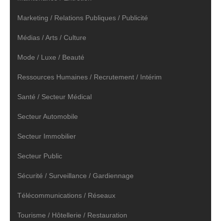
Marketing / Relations Publiques / Publicité
Médias / Arts / Culture
Mode / Luxe / Beauté
Ressources Humaines / Recrutement / Intérim
Santé / Secteur Médical
Secteur Automobile
Secteur Immobilier
Secteur Public
Sécurité / Surveillance / Gardiennage
Télécommunications / Réseaux
Tourisme / Hôtellerie / Restauration