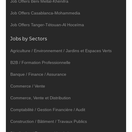
Job Offers Béni Mellal-Khénifra
Job Offers Casablanca-Mohammedia
Job Offers Tanger-Tétouan-Al Hoceïma
Jobs by Sectors
Agriculture / Environnement / Jardins et Espaces Verts
B2B / Formation Professionnelle
Banque / Finance / Assurance
Commerce / Vente
Commerce, Vente et Distribution
Comptabilité / Gestion Financière / Audit
Construction / Bâtiment / Travaux Publics