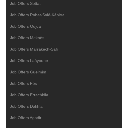
Job Offers Settat
Job Offers Rabat-Salé-Kénitra
Job Offers Oujda
Job Offers Meknès
Job Offers Marrakech-Safi
Job Offers Laâyoune
Job Offers Guelmim
Job Offers Fès
Job Offers Errachidia
Job Offers Dakhla
Job Offers Agadir