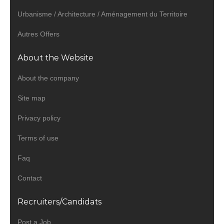
Urbanisme / Architecture / Aménagement du Territoire
Autres Offers
About the Website
About the company
Site map
Privacy policy
Terms of use
Faq
Contact
Recruiters/Candidats
Post a Job