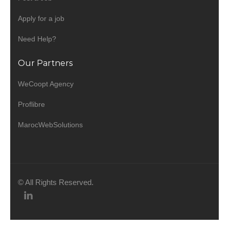
Apply for a job
Need Help?
Our Partners
WeCoopt Agency
Proflibre
MarocWebSolutions
© All Rights Reserved.