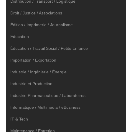
Distribution / Transport / Logistique
Droit / Justice / Associations
Édition / Imprimerie / Journalisme
Education
Éducation / Travail Social / Petite Enfance
Importation / Exportation
Industrie / Ingénierie / Énergie
Industrie et Production
Industrie Pharmaceutique / Laboratoires
Informatique / Multimédia / eBusiness
IT & Tech
Maintenance / Entretien