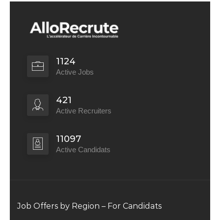
1124
Active Jobs
421
Active Recruiters
11097
Active Candidats
Job Offers by Region – For Candidats