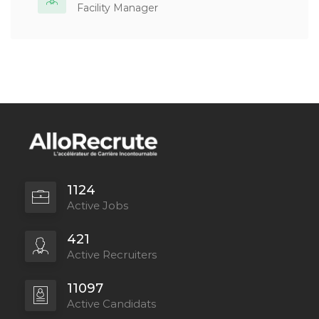
Facility Manager
1124
Active Jobs
421
Active Recruiters
11097
Active Candidats