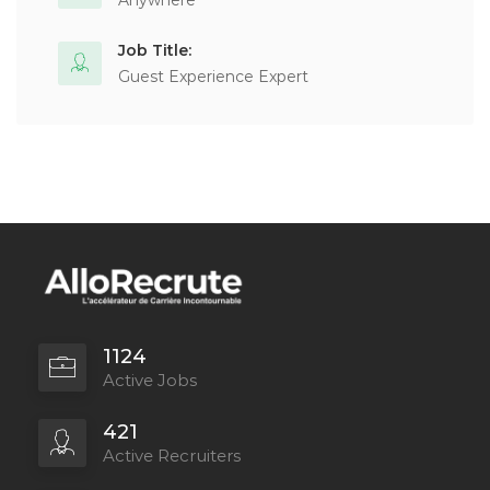
Anywhere
Job Title:
Guest Experience Expert
1124
Active Jobs
421
Active Recruiters