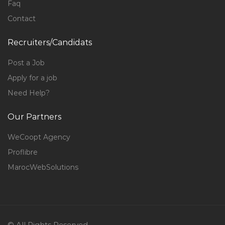
Faq
Contact
Recruiters/Candidats
Post a Job
Apply for a job
Need Help?
Our Partners
WeCoopt Agency
Proflibre
MarocWebSolutions
© All Rights Reserved.