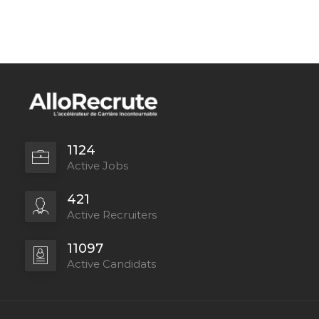
1124
Active Jobs
421
Active Recruiters
11097
Active Candidats