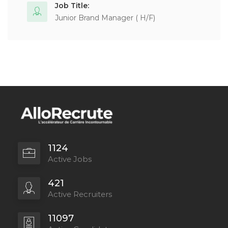
Job Title:
Junior Brand Manager ( H/F)
1124
Active Jobs
421
Active Recruiters
11097