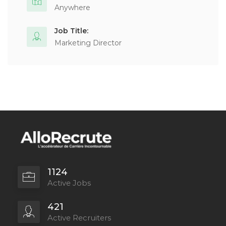
Anywhere
Job Title:
Marketing Director
1124
Active Jobs
421
Active Recruiters