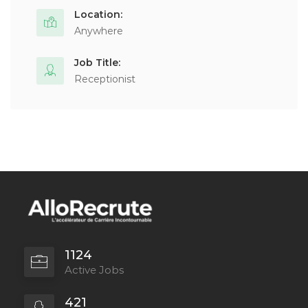
Location:
Anywhere
Job Title:
Receptionist
1124
Active Jobs
421