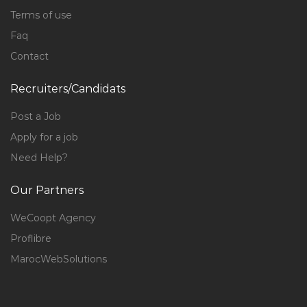
Terms of use
Faq
Contact
Recruiters/Candidats
Post a Job
Apply for a job
Need Help?
Our Partners
WeCoopt Agency
Proflibre
MarocWebSolutions