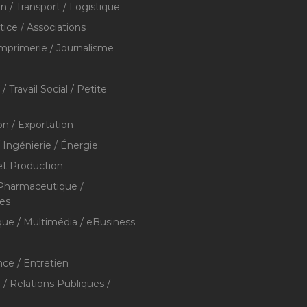
on / Transport / Logistique
stice / Associations
Imprimerie / Journalisme
/ Travail Social / Petite
on / Exportation
/ Ingénierie / Énergie
et Production
 Pharmaceutique /
res
que / Multimédia / eBusiness
ce / Entretien
/ Relations Publiques /