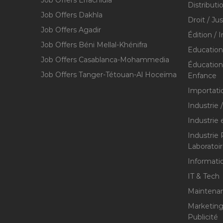
Job Offers Errachidia
Distributi
Job Offers Dakhla
Droit / Ju
Job Offers Agadir
Édition / 
Job Offers Béni Mellal-Khénifra
Education
Job Offers Casablanca-Mohammedia
Éducation 
Job Offers Tanger-Tétouan-Al Hoceïma
Enfance
Importati
Industrie 
Industrie 
Industrie
Laboratoi
Informati
IT & Tech
Maintenan
Marketing 
Publicité