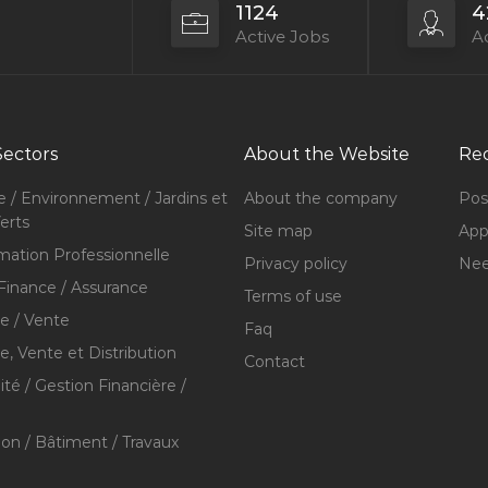
1124
4
Active Jobs
Ac
Sectors
About the Website
Rec
e / Environnement / Jardins et
About the company
Pos
erts
Site map
Appl
mation Professionnelle
Privacy policy
Nee
Finance / Assurance
Terms of use
 / Vente
Faq
 Vente et Distribution
Contact
té / Gestion Financière /
ion / Bâtiment / Travaux