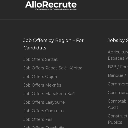
Job Offers by Region – For
Jobs by 
Candidats
Agricultur
Espaces V
Job Offers Settat
B2B / For
Job Offers Rabat-Salé-Kénitra
Banque / 
Job Offers Oujda
Commerce
Job Offers Meknès
Commerce,
Job Offers Marrakech-Safi
Comptabili
Job Offers Laâyoune
Audit
Job Offers Guelmim
Construct
Job Offers Fès
Publics