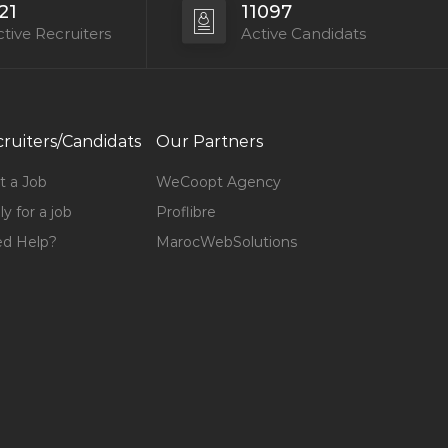
21
11097
tive Recruiters
Active Candidats
ruiters/Candidats
Our Partners
t a Job
WeCoopt Agency
y for a job
Proflibre
d Help?
MarocWebSolutions