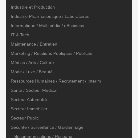
Industrie et Production
Industrie Pharmaceutique / Laboratoires
Informatique / Multimédia / eBusiness
IT & Tech
Maintenance / Entretien
Marketing / Relations Publiques / Publicité
Médias / Arts / Culture
Mode / Luxe / Beauté
Ressources Humaines / Recrutement / Intérim
Santé / Secteur Médical
Secteur Automobile
Secteur Immobilier
Secteur Public
Sécurité / Surveillance / Gardiennage
Télécommunications / Réseaux