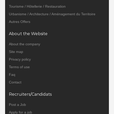
Tourisme / Hôtellerie / Restauration
Urbanisme / Architecture / Aménagement du Territoire
Autres Offers
About the Website
About the company
Site map
Privacy policy
Terms of use
Faq
Contact
Recruiters/Candidats
Post a Job
Apply for a job