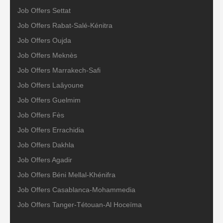
Job Offers Settat
Job Offers Rabat-Salé-Kénitra
Job Offers Oujda
Job Offers Meknès
Job Offers Marrakech-Safi
Job Offers Laâyoune
Job Offers Guelmim
Job Offers Fès
Job Offers Errachidia
Job Offers Dakhla
Job Offers Agadir
Job Offers Béni Mellal-Khénifra
Job Offers Casablanca-Mohammedia
Job Offers Tanger-Tétouan-Al Hoceïma