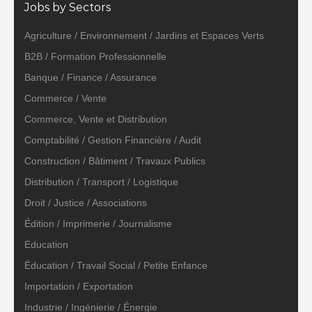
Jobs by Sectors
Agriculture / Environnement / Jardins et Espaces Verts
B2B / Formation Professionnelle
Banque / Finance / Assurance
Commerce / Vente
Commerce, Vente et Distribution
Comptabilité / Gestion Financière / Audit
Construction / Bâtiment / Travaux Publics
Distribution / Transport / Logistique
Droit / Justice / Associations
Édition / Imprimerie / Journalisme
Education
Éducation / Travail Social / Petite Enfance
Importation / Exportation
Industrie / Ingénierie / Énergie