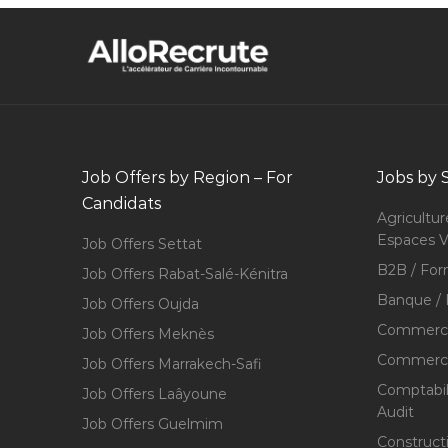
Job Offers by Region – For
Jobs by 
Candidats
Agricultur
Espaces V
Job Offers Settat
B2B / For
Job Offers Rabat-Salé-Kénitra
Banque / 
Job Offers Oujda
Commerce
Job Offers Meknès
Commerce,
Job Offers Marrakech-Safi
Comptabili
Job Offers Laâyoune
Audit
Job Offers Guelmim
Construct