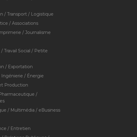
on / Transport / Logistique
stice / Associations
Imprimerie / Journalisme
/ Travail Social / Petite
on / Exportation
/ Ingénierie / Énergie
et Production
 Pharmaceutique /
res
que / Multimédia / eBusiness
ce / Entretien