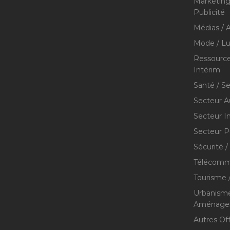
Marketing 
Publicité
Médias / A
Mode / Lu
Ressource
Intérim
Santé / S
Secteur A
Secteur I
Secteur P
Sécurité /
Télécommu
Tourisme /
Urbanisme
Aménageme
Autres Of