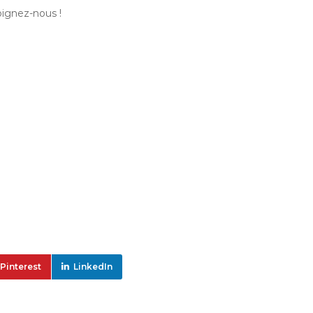
oignez-nous !
Pinterest
LinkedIn