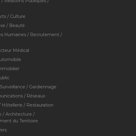
/ Relations Publiques /
rts / Culture
xe / Beauté
s Humaines / Recrutement /
ecteur Médical
utomobile
mmobilier
ublic
 Surveillance / Gardiennage
nications / Réseaux
 Hôtellerie / Restauration
 / Architecture /
nt du Territoire
fers