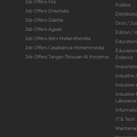
Job Offers Fès
Publics
Job Offers Errachidia
Distributi
Job Offers Dakhla
Droit / Ju
Job Offers Agadir
Édition / 
Job Offers Béni Mellal-Khénifra
Education
Job Offers Casablanca-Mohammedia
Éducation 
Job Offers Tanger-Tétouan-Al Hoceïma
Enfance
Importati
Industrie 
Industrie 
Industrie
Laboratoi
Informati
IT & Tech
Maintenan