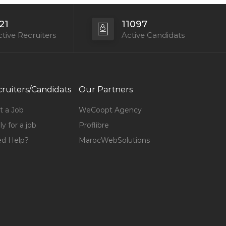
21
11097
tive Recruiters
Active Candidats
ruiters/Candidats
Our Partners
t a Job
WeCoopt Agency
y for a job
Proflibre
d Help?
MarocWebSolutions