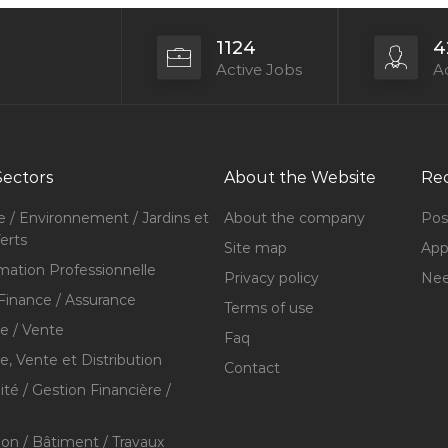
1124
4
Active Jobs
Ac
Sectors
About the Website
Rec
e / Environnement / Jardins et
About the company
Pos
erts
Site map
Appl
mation Professionnelle
Privacy policy
Nee
Finance / Assurance
Terms of use
 / Vente
Faq
 Vente et Distribution
Contact
té / Gestion Financière /
ion / Bâtiment / Travaux