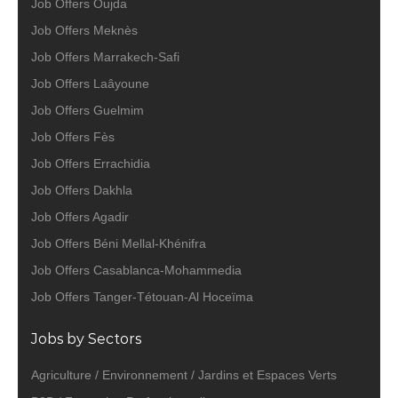
Job Offers Oujda
Job Offers Meknès
Job Offers Marrakech-Safi
Job Offers Laâyoune
Job Offers Guelmim
Job Offers Fès
Job Offers Errachidia
Job Offers Dakhla
Job Offers Agadir
Job Offers Béni Mellal-Khénifra
Job Offers Casablanca-Mohammedia
Job Offers Tanger-Tétouan-Al Hoceïma
Jobs by Sectors
Agriculture / Environnement / Jardins et Espaces Verts