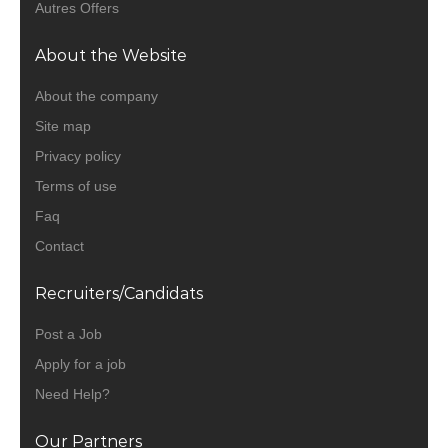
Autres Offers
About the Website
About the company
Site map
Privacy policy
Terms of use
Faq
Contact
Recruiters/Candidats
Post a Job
Apply for a job
Need Help?
Our Partners