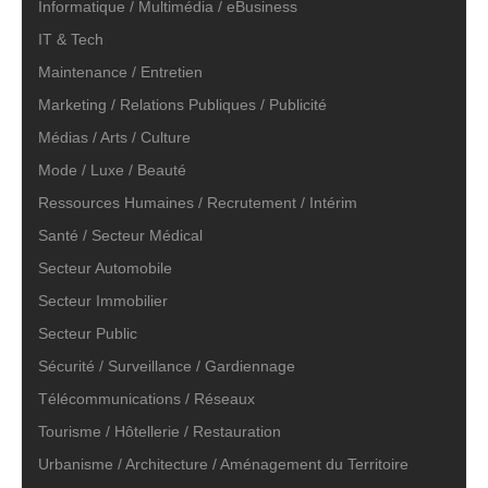
Informatique / Multimédia / eBusiness
IT & Tech
Maintenance / Entretien
Marketing / Relations Publiques / Publicité
Médias / Arts / Culture
Mode / Luxe / Beauté
Ressources Humaines / Recrutement / Intérim
Santé / Secteur Médical
Secteur Automobile
Secteur Immobilier
Secteur Public
Sécurité / Surveillance / Gardiennage
Télécommunications / Réseaux
Tourisme / Hôtellerie / Restauration
Urbanisme / Architecture / Aménagement du Territoire