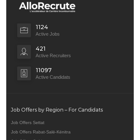
1124
Active Jobs
421
Active Recruiters
11097
Active Candidats
Job Offers by Region – For Candidats
Job Offers Settat
Job Offers Rabat-Salé-Kénitra