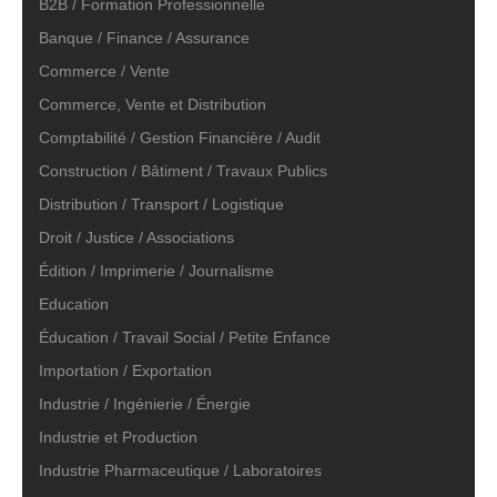
B2B / Formation Professionnelle
Banque / Finance / Assurance
Commerce / Vente
Commerce, Vente et Distribution
Comptabilité / Gestion Financière / Audit
Construction / Bâtiment / Travaux Publics
Distribution / Transport / Logistique
Droit / Justice / Associations
Édition / Imprimerie / Journalisme
Education
Éducation / Travail Social / Petite Enfance
Importation / Exportation
Industrie / Ingénierie / Énergie
Industrie et Production
Industrie Pharmaceutique / Laboratoires