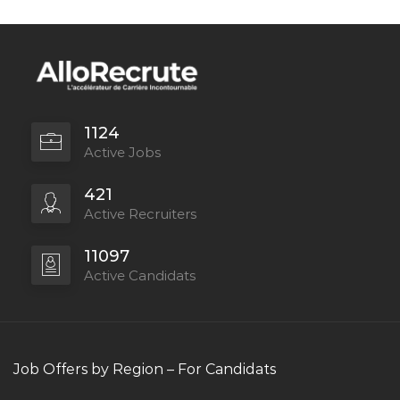
1124
Active Jobs
421
Active Recruiters
11097
Active Candidats
Job Offers by Region – For Candidats