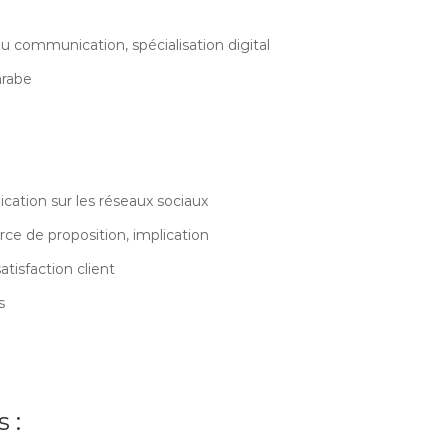
 communication, spécialisation digital
arabe
tion sur les réseaux sociaux
force de proposition, implication
tisfaction client
s
 :