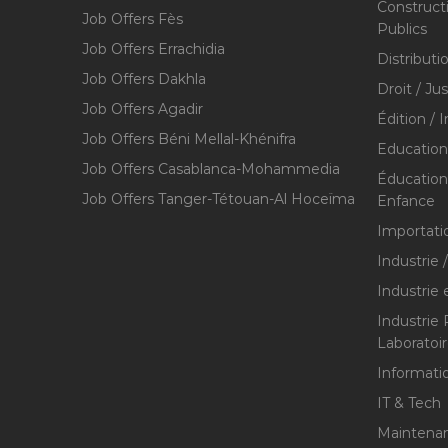
Construct
Job Offers Fès
Publics
Job Offers Errachidia
Distributi
Job Offers Dakhla
Droit / Ju
Job Offers Agadir
Édition / 
Job Offers Béni Mellal-Khénifra
Education
Job Offers Casablanca-Mohammedia
Éducation 
Job Offers Tanger-Tétouan-Al Hoceïma
Enfance
Importati
Industrie 
Industrie 
Industrie
Laboratoi
Informati
IT & Tech
Maintenan