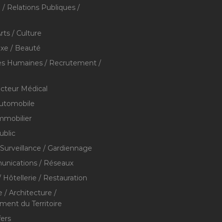
/ Relations Publiques /
rts / Culture
xe / Beauté
s Humaines / Recrutement /
ecteur Médical
utomobile
mmobilier
ublic
 Surveillance / Gardiennage
nications / Réseaux
 Hôtellerie / Restauration
 / Architecture /
nt du Territoire
fers