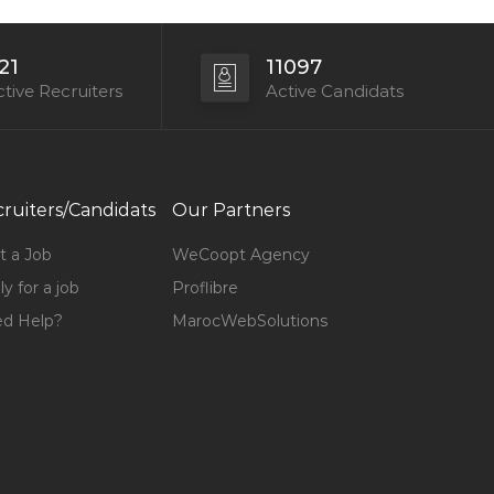
21
11097
tive Recruiters
Active Candidats
ruiters/Candidats
Our Partners
t a Job
WeCoopt Agency
y for a job
Proflibre
d Help?
MarocWebSolutions