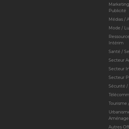
Marketing 
Publicité
Médias / A
Mode / Lu
Ressource
Intérim
Santé / S
Secteur A
Secteur I
Secteur P
Sécurité /
Télécommu
Tourisme /
Urbanisme
Aménageme
Autres Of