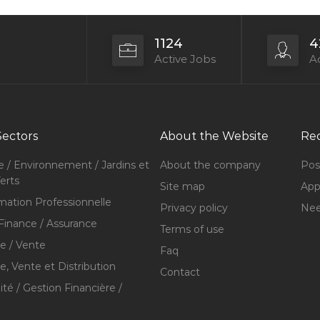
1124
4
Active Jobs
Ac
Sectors
About the Website
Rec
e / Environnement / Jardins et
About the company
Pos
erts
Site map
Appl
mation Professionnelle
Privacy policy
Nee
Finance / Assurance
Terms of use
 / Vente
Faq
 Vente et Distribution
Contact
té / Gestion Financière /