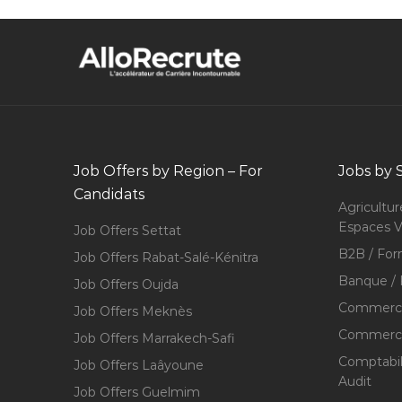
Job Offers by Region – For
Jobs by 
Candidats
Agricultur
Espaces V
Job Offers Settat
B2B / For
Job Offers Rabat-Salé-Kénitra
Banque / 
Job Offers Oujda
Commerce
Job Offers Meknès
Commerce,
Job Offers Marrakech-Safi
Comptabili
Job Offers Laâyoune
Audit
Job Offers Guelmim