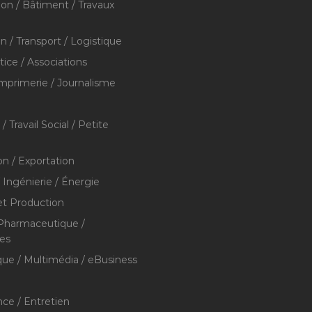
ion / Bâtiment / Travaux
on / Transport / Logistique
stice / Associations
Imprimerie / Journalisme
/ Travail Social / Petite
on / Exportation
/ Ingénierie / Énergie
et Production
 Pharmaceutique /
res
que / Multimédia / eBusiness
ce / Entretien