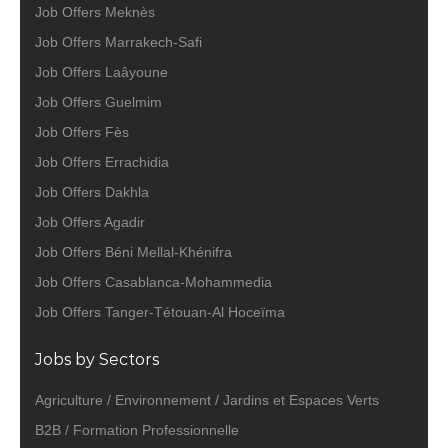
Job Offers Meknès
Job Offers Marrakech-Safi
Job Offers Laâyoune
Job Offers Guelmim
Job Offers Fès
Job Offers Errachidia
Job Offers Dakhla
Job Offers Agadir
Job Offers Béni Mellal-Khénifra
Job Offers Casablanca-Mohammedia
Job Offers Tanger-Tétouan-Al Hoceïma
Jobs by Sectors
Agriculture / Environnement / Jardins et Espaces Verts
B2B / Formation Professionnelle