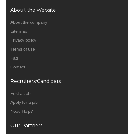
About the Website
About the company
Site map
Privacy policy
Terms of use
Faq
Contact
Recruiters/Candidats
Post a Job
Apply for a job
Need Help?
Our Partners