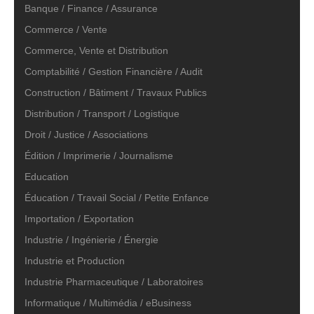
Banque / Finance / Assurance
Commerce / Vente
Commerce, Vente et Distribution
Comptabilité / Gestion Financière / Audit
Construction / Bâtiment / Travaux Publics
Distribution / Transport / Logistique
Droit / Justice / Associations
Édition / Imprimerie / Journalisme
Education
Éducation / Travail Social / Petite Enfance
Importation / Exportation
Industrie / Ingénierie / Énergie
Industrie et Production
Industrie Pharmaceutique / Laboratoires
Informatique / Multimédia / eBusiness