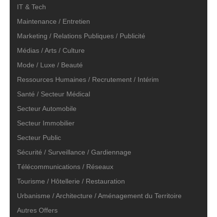
IT & Tech
Maintenance / Entretien
Marketing / Relations Publiques / Publicité
Médias / Arts / Culture
Mode / Luxe / Beauté
Ressources Humaines / Recrutement / Intérim
Santé / Secteur Médical
Secteur Automobile
Secteur Immobilier
Secteur Public
Sécurité / Surveillance / Gardiennage
Télécommunications / Réseaux
Tourisme / Hôtellerie / Restauration
Urbanisme / Architecture / Aménagement du Territoire
Autres Offers