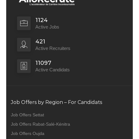
1124
Active Jobs
421
Active Recruiters
11097
Active Candidats
Job Offers by Region – For Candidats
Job Offers Settat
Job Offers Rabat-Salé-Kénitra
Job Offers Oujda