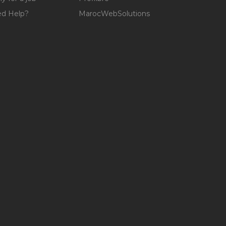
d Help?
MarocWebSolutions