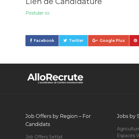
Lien de Candidature
Postuler ici
Facebook
Twitter
Google Plus
Job Offers by Region – For
Jobs by 
Candidats
Agricultur
Espaces V
Job Offers Settat