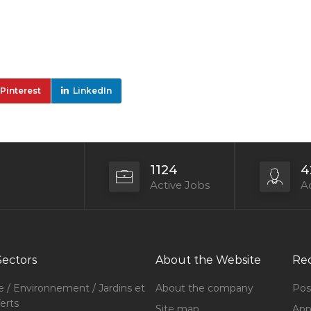
Pinterest
LinkedIn
1124
4
Active Jobs
Ac
Sectors
About the Website
Rec
e / Environnement / Jardins et
About the company
Pos
erts
Site map
Appl