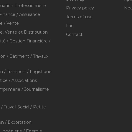
mation Professionnelle
Privacy policy
Nee
Finance / Assurance
Terms of use
 / Vente
Faq
 Vente et Distribution
Contact
té / Gestion Financière /
ion / Bâtiment / Travaux
on / Transport / Logistique
stice / Associations
Imprimerie / Journalisme
/ Travail Social / Petite
on / Exportation
/ Ingénierie / Énergie