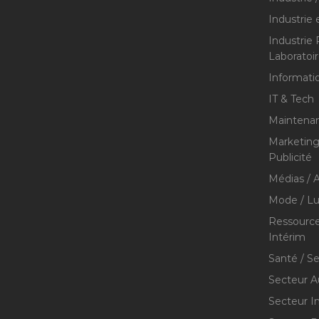
Industrie 
Industrie
Laboratoi
Informati
IT & Tech
Maintenan
Marketing 
Publicité
Médias / A
Mode / Lu
Ressource
Intérim
Santé / S
Secteur A
Secteur I