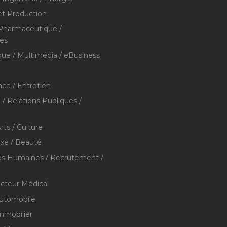
et Production
 Pharmaceutique /
res
que / Multimédia / eBusiness
ce / Entretien
/ Relations Publiques /
rts / Culture
xe / Beauté
s Humaines / Recrutement /
ecteur Médical
utomobile
mmobilier