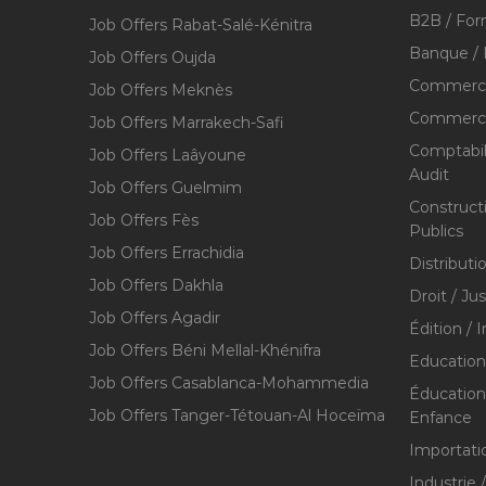
B2B / For
Job Offers Rabat-Salé-Kénitra
Banque / 
Job Offers Oujda
Commerce
Job Offers Meknès
Commerce,
Job Offers Marrakech-Safi
Comptabili
Job Offers Laâyoune
Audit
Job Offers Guelmim
Construct
Job Offers Fès
Publics
Job Offers Errachidia
Distributi
Job Offers Dakhla
Droit / Ju
Job Offers Agadir
Édition / 
Job Offers Béni Mellal-Khénifra
Education
Job Offers Casablanca-Mohammedia
Éducation 
Job Offers Tanger-Tétouan-Al Hoceïma
Enfance
Importati
Industrie 