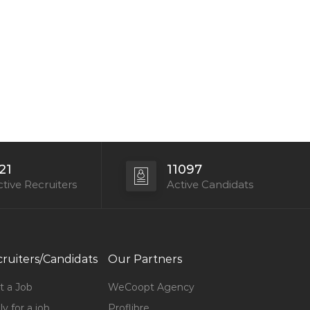
21
11097
tive Recruiters
Active Candidats
ruiters/Candidats
Our Partners
t a Job
WeCoopt Agency
y for a job
Proflibre