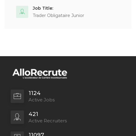
Job Title:
Trader Obligataire Junior
1124
Active Jobs
421
Active Recruiters
11097