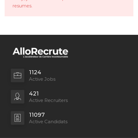
resumes.
1124
Active Jobs
421
Active Recruiters
11097
Active Candidats