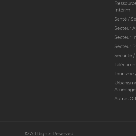
Ressource
Intérim
Santé / S
Secteur A
Secteur I
Secteur P
Sécurité /
Télécommu
Tourisme /
Urbanisme
Aménageme
Autres Of
© All Rights Reserved.