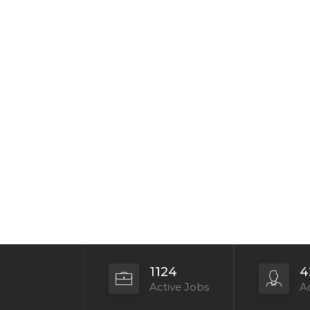
1124
4
Active Jobs
Ac