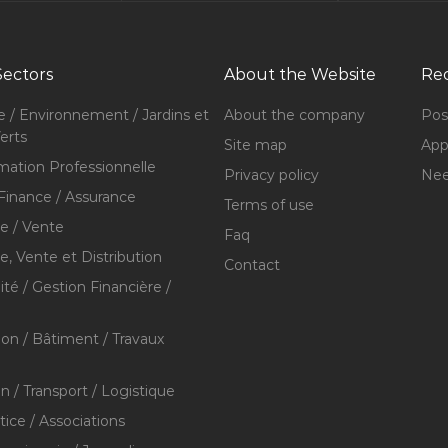
Sectors
About the Website
Rec
e / Environnement / Jardins et
About the company
Pos
erts
Site map
Appl
mation Professionnelle
Privacy policy
Nee
Finance / Assurance
Terms of use
 / Vente
Faq
 Vente et Distribution
Contact
té / Gestion Financière /
ion / Bâtiment / Travaux
on / Transport / Logistique
stice / Associations