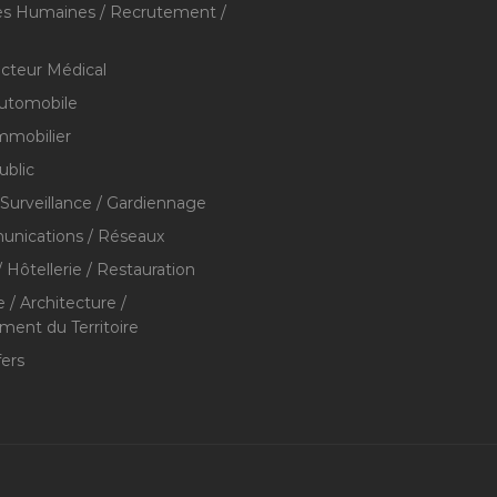
s Humaines / Recrutement /
ecteur Médical
utomobile
mmobilier
ublic
 Surveillance / Gardiennage
nications / Réseaux
 Hôtellerie / Restauration
 / Architecture /
nt du Territoire
fers