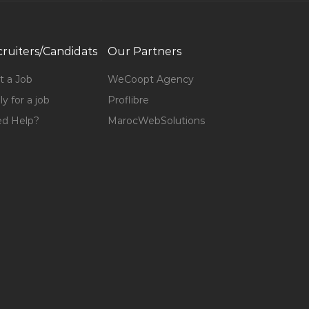
ruiters/Candidats
Our Partners
t a Job
WeCoopt Agency
y for a job
Proflibre
d Help?
MarocWebSolutions