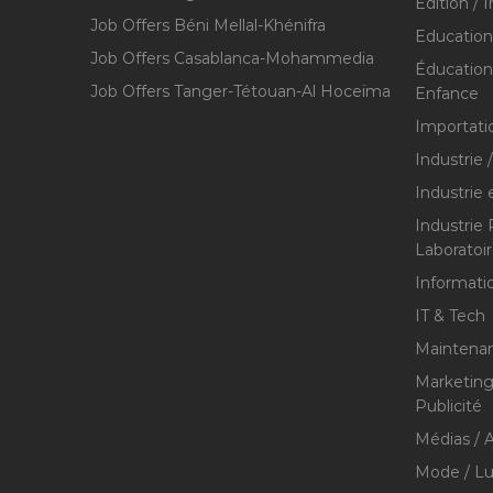
Édition / 
Job Offers Béni Mellal-Khénifra
Education
Job Offers Casablanca-Mohammedia
Éducation 
Job Offers Tanger-Tétouan-Al Hoceïma
Enfance
Importati
Industrie 
Industrie 
Industrie
Laboratoi
Informati
IT & Tech
Maintenan
Marketing 
Publicité
Médias / A
Mode / Lu