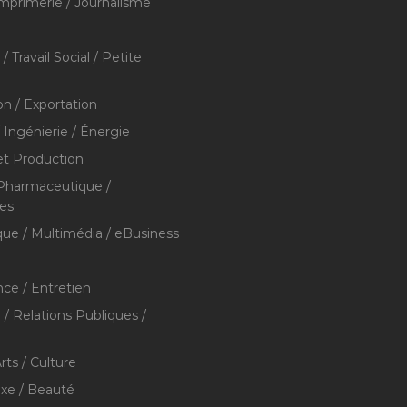
Imprimerie / Journalisme
/ Travail Social / Petite
on / Exportation
/ Ingénierie / Énergie
et Production
 Pharmaceutique /
res
que / Multimédia / eBusiness
ce / Entretien
/ Relations Publiques /
rts / Culture
xe / Beauté