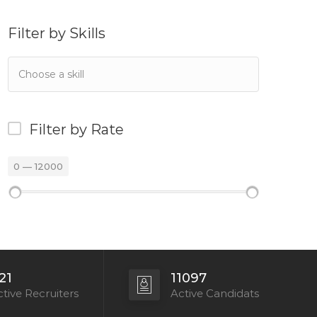
Filter by Skills
Filter by Rate
0
—
12000
21
11097
tive Recruiters
Active Candidats