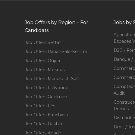
Job Offers by Region – For
Jobs by 
Candidats
Agricultur
Espaces V
Job Offers Settat
B2B / For
Job Offers Rabat-Salé-Kénitra
Banque / 
Job Offers Oujda
Commerce
Job Offers Meknès
Commerce,
Job Offers Marrakech-Safi
Comptabili
Job Offers Laâyoune
Audit
Job Offers Guelmim
Construct
Job Offers Fès
Publics
Job Offers Errachidia
Distributi
Job Offers Dakhla
Droit / Ju
Job Offers Agadir