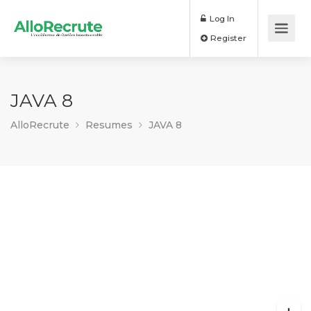
Log In
Register
JAVA 8
AlloRecrute
Resumes
JAVA 8