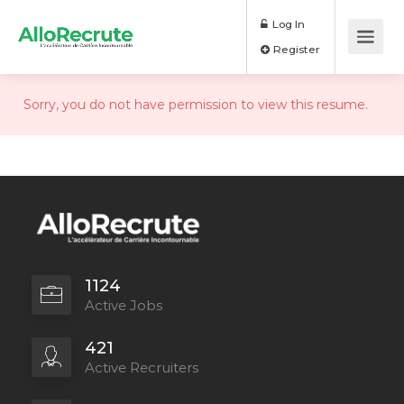
Log In
Register
Sorry, you do not have permission to view this resume.
1124
Active Jobs
421
Active Recruiters