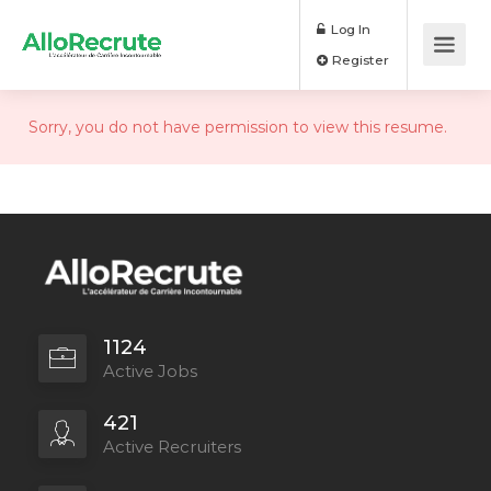
Log In
Register
Sorry, you do not have permission to view this resume.
1124
Active Jobs
421
Active Recruiters