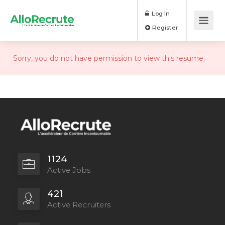
Log In
Register
Sorry, you do not have permission to view this resume.
1124
Active Jobs
421
Active Recruiters